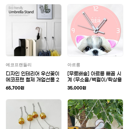
에코프랜들리
아르릉
디자인 인테리어 우산꽂이
[무료배송] 아르릉 빼꼼 시
에코프랜 철제 개업선물 2
계 (무소음/벽걸이/탁상용
구
시계/포토/사진/기념/선
65,700
원
35,000
원
물/시계/강아지/고양이/
반려동물)