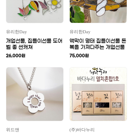
유리한Day
유리한Day
개업선물, 집들이선물 도어
액막이 명태 집들이선물 돈
벨 종 썬캐쳐
복을 가져다주는 개업선물
26,000
원
75,000
원
위드앤
(주)바다누리