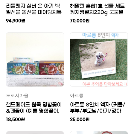
리틀팬지 실버 은 아기 백
해말린 혼합1호 선물 세트
일선물 돌선물 미아방지목
정치망멸치220g 국물멸
걸이
치200g 수염새우90g 황
94,900
원
70,000
원
태채90g
도로시마을
아르릉
핸드메이드 원목 명함꽂이
아르릉 8인치 액자 (커플/
&펜꽂이 (예쁜 명함꽂이,
부부/부모님/아기/강아
개업선물, 포크아트,인테리
지/고양이/기념/선물/사
18,500
원
25,000
원
어 소품) [도로시마을]
진/그림/캘리/자체제작)