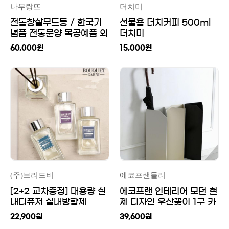
나무랑뜨
더치미
전통창살무드등 / 한국기
선물용 더치커피 500ml
념품 전통문양 목공예품 외
더치미
국인선물 한지등
60,000
원
15,000
원
(주)브리드비
에코프랜들리
[2+2 교차증정] 대용량 실
에코프랜 인테리어 모던 철
내디퓨저 실내방향제
제 디자인 우산꽂이 1구 카
200ml 2개입
페 집들이선물
22,900
원
39,600
원