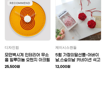
RECOMMEND
디자인컴
제이시스캔들
모던벽시계 인테리어 무소
5월 가정의달선물-어버이
음 알루미늄 오렌지 아크릴
날,스승의날 카네이션 석고
벽걸이 시계 선물
방향제
25,500
원
12,000
원