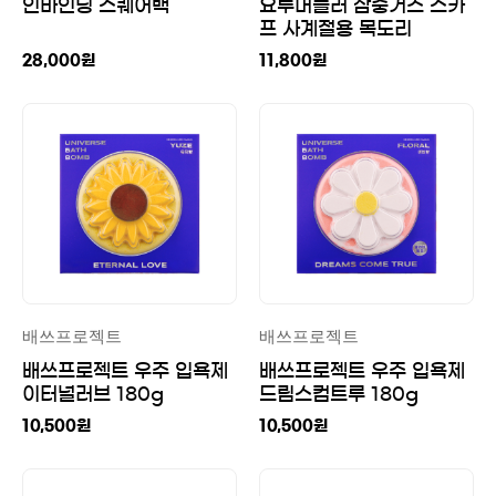
인바인딩 스퀘어백
요루머플러 삼중거즈 스카
프 사계절용 목도리
28,000
원
11,800
원
배쓰프로젝트
배쓰프로젝트
배쓰프로젝트 우주 입욕제
배쓰프로젝트 우주 입욕제
이터널러브 180g
드림스컴트루 180g
10,500
원
10,500
원