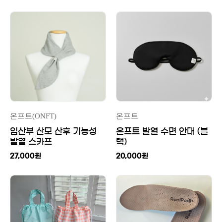
온프트(ONFT)
온프트
임산부 산모 산후 기능성
온프트 발열 수면 안대 (블
발열 스카프
랙)
27,000
원
20,000
원