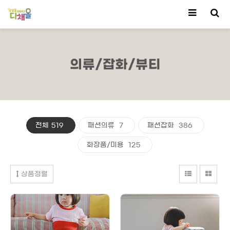
전체
519
패션의류
7
패션잡화
386
화장품/미용
125
상품정렬