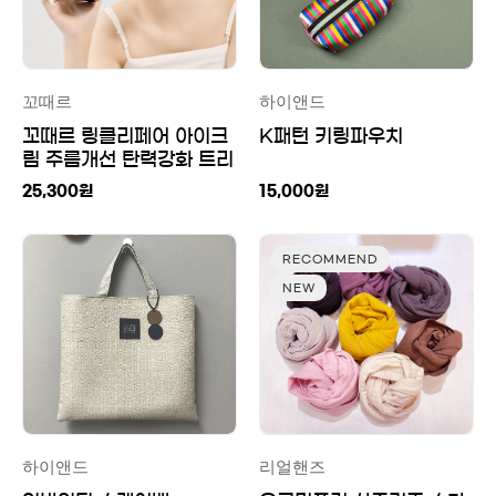
꼬때르
하이앤드
꼬때르 링클리페어 아이크
K패턴 키링파우치
림 주름개선 탄력강화 트리
플 펩타이드 대용량 수분
25,300
원
15,000
원
아이크림
RECOMMEND
NEW
하이앤드
리얼핸즈