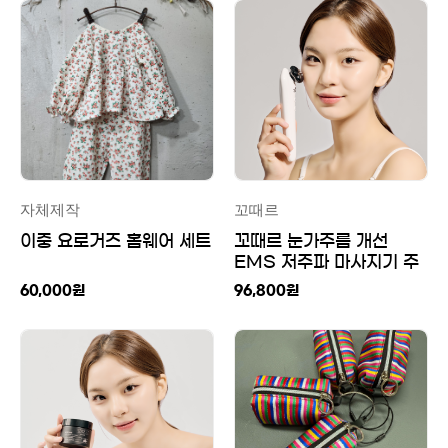
자체제작
꼬때르
이중 요로거즈 홈웨어 세트
꼬때르 눈가주름 개선
EMS 저주파 마사지기 주
름완화 속근육 활성화
60,000
원
96,800
원