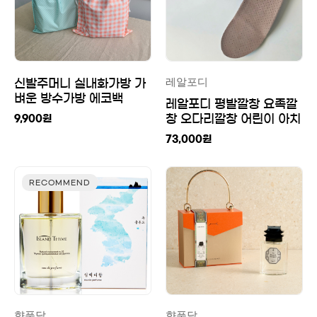
레알포디
신발주머니 실내화가방 가
벼운 방수가방 에코백
레알포디 평발깔창 요족깔
창 오다리깔창 어린이 아치
9,900
원
족저근막염 요족 군대 훈련
73,000
원
소 다리 교정
RECOMMEND
향품달
향품달