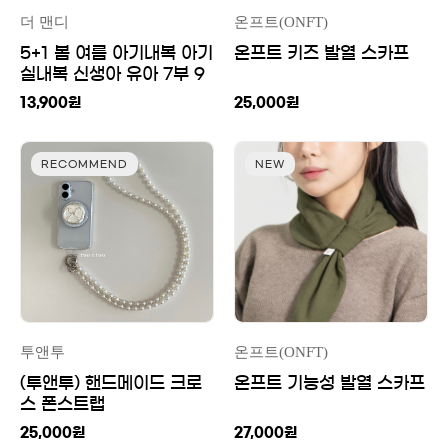
더 맨디
온프트(ONFT)
5+1 봄 여름 아기내복 아기
온프트 키즈 발열 스카프
실내복 신생아 유아 7부 9
부 배앓이방지 실내복
13,900
원
25,000
원
RECOMMEND
NEW
투앤투
온프트(ONFT)
(투앤투) 핸드메이드 크로
온프트 기능성 발열 스카프
스 폰스트랩
25,000
원
27,000
원