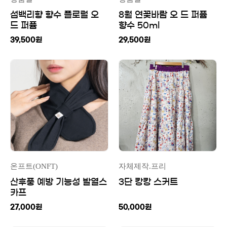
섬백리향 향수 플로럴 오
8월 연꽃바람 오 드 퍼퓸
드 퍼퓸
향수 50ml
39,500
원
29,500
원
온프트(ONFT)
자체제작.프리
산후풍 예방 기능성 발열스
3단 캉캉 스커트
카프
27,000
원
50,000
원