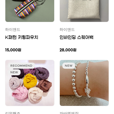
하이앤드
하이앤드
K패턴 키링파우치
인바인딩 스퀘어백
15,000
원
28,000
원
RECOMMEND
NEW
NEW
리얼핸즈
까바엘제작