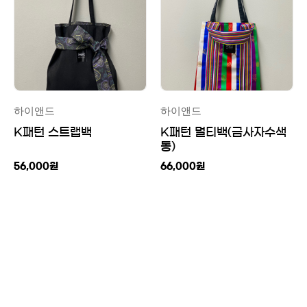
하이앤드
하이앤드
K패턴 스트랩백
K패턴 멀티백(금사자수색
동)
56,000
원
66,000
원