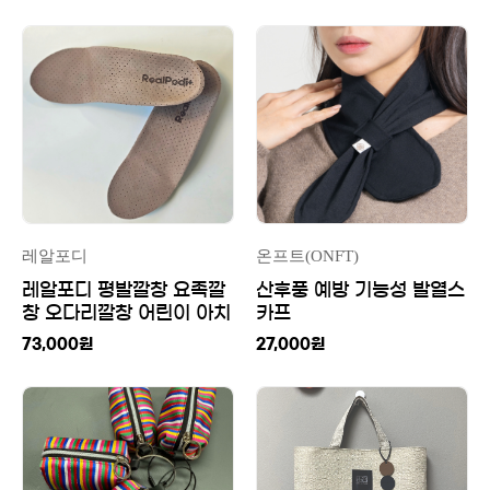
레알포디
온프트(ONFT)
레알포디 평발깔창 요족깔
산후풍 예방 기능성 발열스
창 오다리깔창 어린이 아치
카프
족저근막염 요족 군대 훈련
73,000
원
27,000
원
소 다리 교정