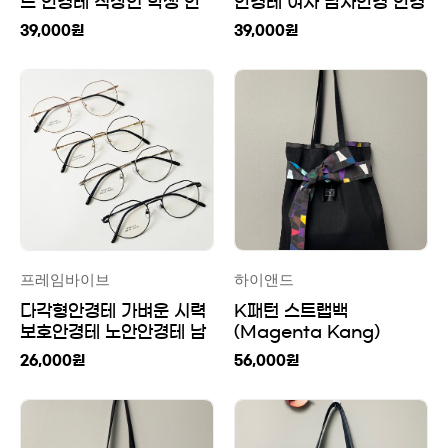
드 안경테 직장인 학생 안
안경테 여자 남자안경 안경
경테
태 뿔테 투명테 남성 여성
39,000
원
39,000
원
프레임바이브
하이앤드
다각형안경테 가벼운 시력
K패턴 스트랩백
보호안경테 노안안경테 남
(Magenta Kang)
자 패션 여자 유행
26,000
원
56,000
원