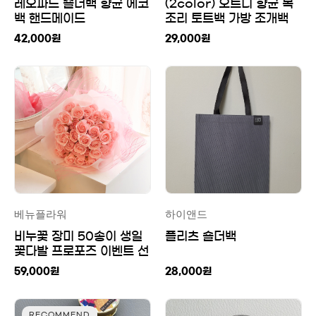
레오파드 숄더백 향균 에코
(2color) 오트니 향균 복
백 핸드메이드
조리 토트백 가방 조개백
핸드메이드
42,000
원
29,000
원
베뉴플라워
하이앤드
비누꽃 장미 50송이 생일
플리츠 숄더백
꽃다발 프로포즈 이벤트 선
물
59,000
원
28,000
원
RECOMMEND