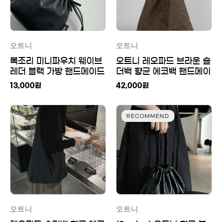
오트니
오트니
복조리 미니파우치 웨이브
오트니 레오파드 브라운 숄
레더 블랙 가방 핸드메이드
더백 향균 에코백 핸드메이
드
13,000
원
42,000
원
RECOMMEND
오트니
오트니