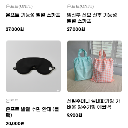
온프트(ONFT)
온프트(ONFT)
온프트 기능성 발열 스카프
임산부 산모 산후 기능성
발열 스카프
27,000
원
27,000
원
온프트
신발주머니 실내화가방 가
벼운 방수가방 에코백
온프트 발열 수면 안대 (블
랙)
9,900
원
20,000
원