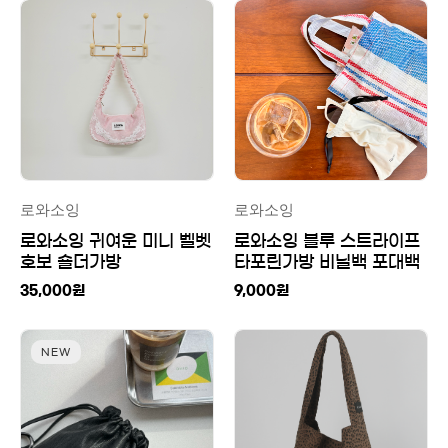
로와소잉
로와소잉
로와소잉 귀여운 미니 벨벳
로와소잉 블루 스트라이프
호보 숄더가방
타포린가방 비닐백 포대백
친환경 레트로 미니백
35,000
원
9,000
원
NEW