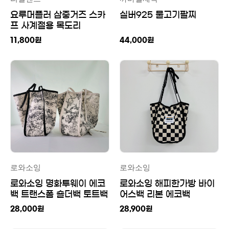
요루머플러 삼중거즈 스카
실버925 물고기팔찌
프 사계절용 목도리
11,800
원
44,000
원
로와소잉
로와소잉
로와소잉 명화투웨이 에코
로와소잉 해피한가방 바이
백 트랜스폼 숄더백 토트백
어스백 리본 에코백
가벼운 바이어스 리본 가방
28,000
원
28,900
원