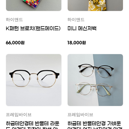
하이앤드
하이앤드
K패턴 브로치(핸드메이드)
미니 메신저백
66,000
원
18,000
원
프레임바이브
프레임바이브
하금테안경테 반뿔테 라운
하금테 반뿔테안경 가벼운