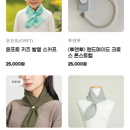
온프트(ONFT)
투앤투
온프트 키즈 발열 스카프
(투앤투) 핸드메이드 크로
스 폰스트랩
25,000
원
25,000
원
NEW