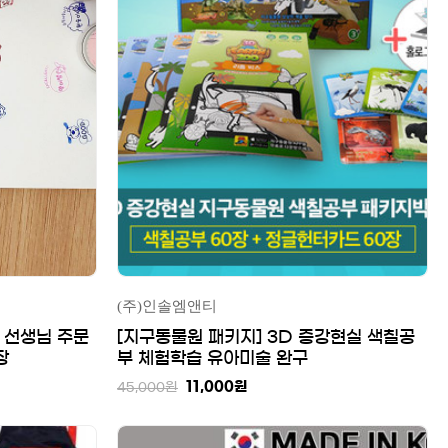
(주)인솔엠앤티
 선생님 주문
[지구동물원 패키지] 3D 증강현실 색칠공
장
부 체험학습 유아미술 완구
11,000
원
45,000
원