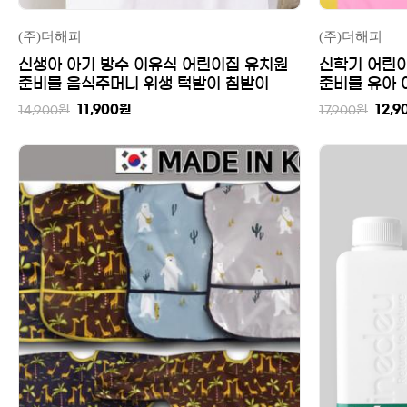
(주)더해피
(주)더해피
신생아 아기 방수 이유식 어린이집 유치원
신학기 어린
준비물 음식주머니 위생 턱받이 침받이
준비물 유아 
시 세트
11,900
원
12,9
14,900
원
17,900
원