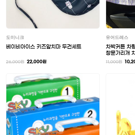
도미니크
유어드레스
베이비아이스 키즈앞치마 두건세트
차박커튼 차
창문가리개 
22,000
원
10,2
26,000
원
11,000
원