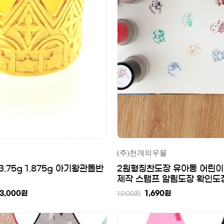
(주)천개의우물
3.75g 1.875g 아기왕관돌반
2원형칭찬도장 유아동 어린이
제작 스탬프 알림도장 확인도
3,000
원
1,690
원
1,900
원