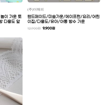
(주)더해피
놀이 가운 토
핸드메이드/미술가운/에이프런/요리/어린
방 다용도 앞
이집/다용도/유아/아동 방수 가운
/예쁜 앞치
9,900
원
12,900
원
앞치마/핸드메이