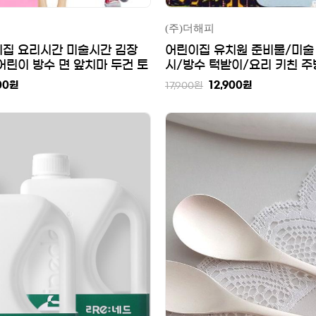
(주)더해피
이집 요리시간 미술시간 김장
어린이집 유치원 준비물/미술 
어린이 방수 면 앞치마 두건 토
시/방수 턱받이/요리 키친 주
치마/원피스형 목걸이 앞치마
00
원
12,900
원
17,900
원
마/유아 아동 캐릭터 방수 
드 면 앞치마