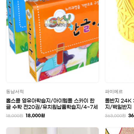
동남서적
파미에르
홈스쿨 영유아학습지/아이템풀 스카이 한
돌반지 24K 
글 수학 전20권/유치원납품학습지/4~7세
지/백일반지
까지 선택
18,000
원
36
18,000
원
363,000
원