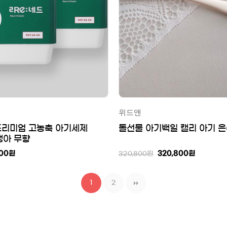
위드앤
 프리미엄 고농축 아기세제
돌선물 아기백일 캘리 아기 
생아 무향
00
원
320,800
원
320,800
원
1
2