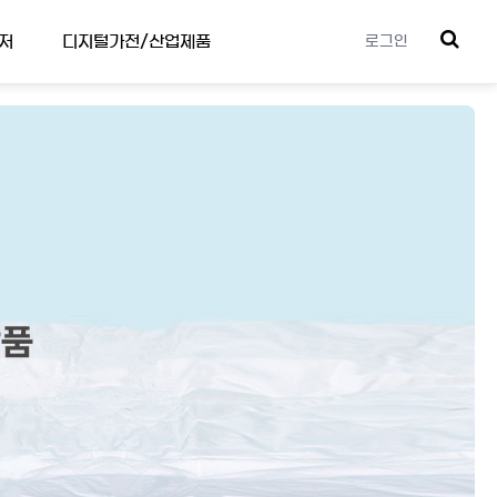
저
디지털가전/산업제품
로그인