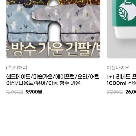
(주)더해피
이젠바이오
핸드메이드/미술가운/에이프런/요리/어린
1+1 리네드
이집/다용도/유아/아동 방수 가운
1000ml 신
9,900
원
26,0
12,900
원
37,150
원
맨끝