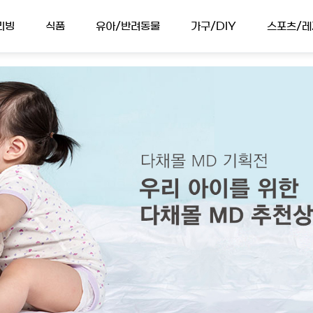
리빙
식품
유아/반려동물
가구/DIY
스포츠/레