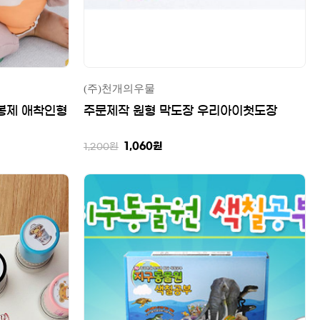
(주)천개의우물
봉제 애착인형
주문제작 원형 막도장 우리아이첫도장
1,060
원
1,200
원