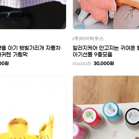
(주)마이하우스
량용 아기 햇빛가리개 자동차
알러지케어 안고자는 귀여운 
차커텐 가림막
아기선물 9종모음
00
원
30,000
원
50,000
원